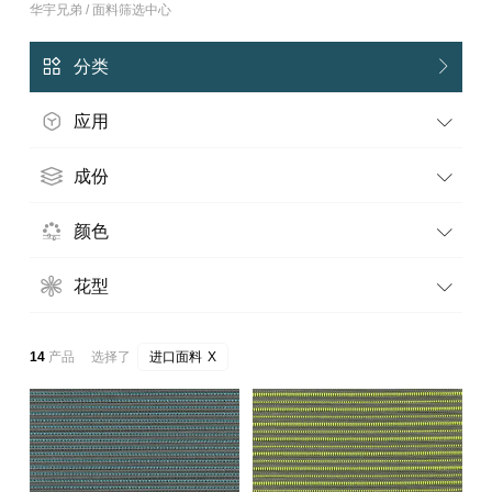
华宇兄弟 / 面料筛选中心
分类
应用
成份
颜色
花型
14
产品 选择了
进口面料
X