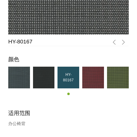
HY-80167
HY
颜色
HY-
80167
适用范围
办公椅背