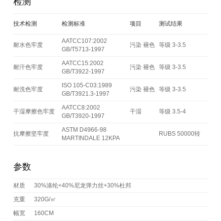
检测
技术检测
检测标准
项目
测试结果
AATCC107:2002
耐水色牢度
污染 褪色
等级 3-3.5
GB/T5713-1997
AATCC15:2002
耐汗色牢度
污染 褪色
等级 3-3.5
GB/T3922-1997
ISO 105-C03:1989
耐洗色牢度
污染 褪色
等级 3-3.5
GB/T3921.3-1997
AATCC8:2002
干湿摩擦色牢度
干湿
等级 3.5-4
GB/T3920-1997
ASTM D4966-98
抗摩擦坚牢度
RUBS 50000转
MARTINDALE 12KPA
参数
材质
30%涤纶+40%尼龙弹力丝+30%杜邦
克重
320G/㎡
幅宽
160CM