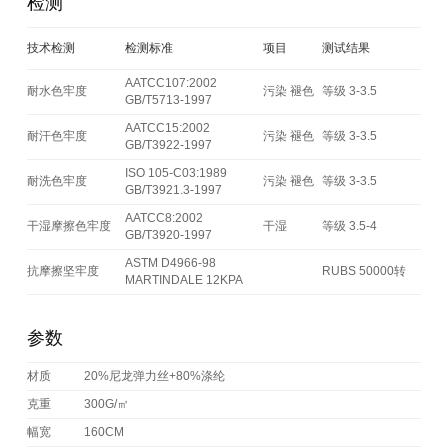
检测
技术检测
检测标准
项目
测试结果
AATCC107:2002
耐水色牢度
污染 褪色
等级 3-3.5
GB/T5713-1997
AATCC15:2002
耐汗色牢度
污染 褪色
等级 3-3.5
GB/T3922-1997
ISO 105-C03:1989
耐洗色牢度
污染 褪色
等级 3-3.5
GB/T3921.3-1997
AATCC8:2002
干湿摩擦色牢度
干湿
等级 3.5-4
GB/T3920-1997
ASTM D4966-98
抗摩擦坚牢度
RUBS 50000转
MARTINDALE 12KPA
参数
材质
20%尼龙弹力丝+80%涤纶
克重
300G/㎡
幅宽
160CM