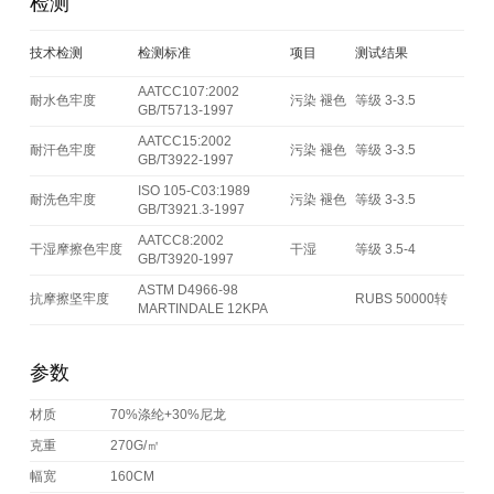
检测
技术检测
检测标准
项目
测试结果
AATCC107:2002
耐水色牢度
污染 褪色
等级 3-3.5
GB/T5713-1997
AATCC15:2002
耐汗色牢度
污染 褪色
等级 3-3.5
GB/T3922-1997
ISO 105-C03:1989
耐洗色牢度
污染 褪色
等级 3-3.5
GB/T3921.3-1997
AATCC8:2002
干湿摩擦色牢度
干湿
等级 3.5-4
GB/T3920-1997
ASTM D4966-98
抗摩擦坚牢度
RUBS 50000转
MARTINDALE 12KPA
参数
材质
70%涤纶+30%尼龙
克重
270G/㎡
幅宽
160CM