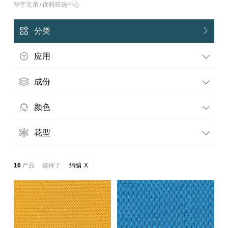
华宇兄弟 / 面料筛选中心
分类
应用
成份
颜色
花型
16
产品 选择了
纬编
X