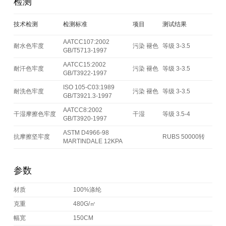
检测
技术检测
检测标准
项目
测试结果
AATCC107:2002
耐水色牢度
污染 褪色
等级 3-3.5
GB/T5713-1997
AATCC15:2002
耐汗色牢度
污染 褪色
等级 3-3.5
GB/T3922-1997
ISO 105-C03:1989
耐洗色牢度
污染 褪色
等级 3-3.5
GB/T3921.3-1997
AATCC8:2002
干湿摩擦色牢度
干湿
等级 3.5-4
GB/T3920-1997
ASTM D4966-98
抗摩擦坚牢度
RUBS 50000转
MARTINDALE 12KPA
参数
材质
100%涤纶
克重
480G/㎡
幅宽
150CM