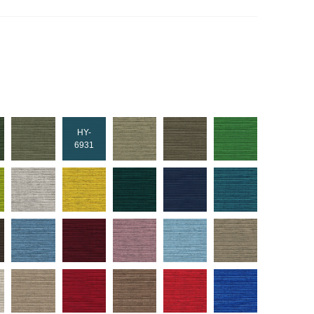
HY-
6931