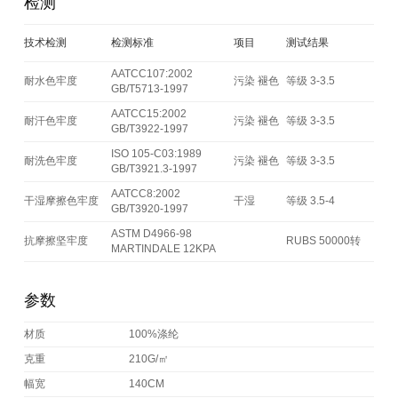
检测
技术检测
检测标准
项目
测试结果
AATCC107:2002
耐水色牢度
污染 褪色
等级 3-3.5
GB/T5713-1997
AATCC15:2002
耐汗色牢度
污染 褪色
等级 3-3.5
GB/T3922-1997
ISO 105-C03:1989
耐洗色牢度
污染 褪色
等级 3-3.5
GB/T3921.3-1997
AATCC8:2002
干湿摩擦色牢度
干湿
等级 3.5-4
GB/T3920-1997
ASTM D4966-98
抗摩擦坚牢度
RUBS 50000转
MARTINDALE 12KPA
参数
材质
100%涤纶
克重
210G/㎡
幅宽
140CM