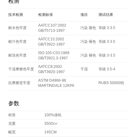
检测
技术检测
检测标准
项目
测试结果
AATCC107:2002
耐水色牢度
污染 褪色
等级 3-3.5
GB/T5713-1997
AATCC15:2002
耐汗色牢度
污染 褪色
等级 3-3.5
GB/T3922-1997
ISO 105-C03:1989
耐洗色牢度
污染 褪色
等级 3-3.5
GB/T3921.3-1997
AATCC8:2002
干湿摩擦色牢度
干湿
等级 3.5-4
GB/T3920-1997
ASTM D4966-98
抗摩擦坚牢度
RUBS 50000转
MARTINDALE 12KPA
参数
材质
100%涤纶
克重
350G/㎡
幅宽
145CM