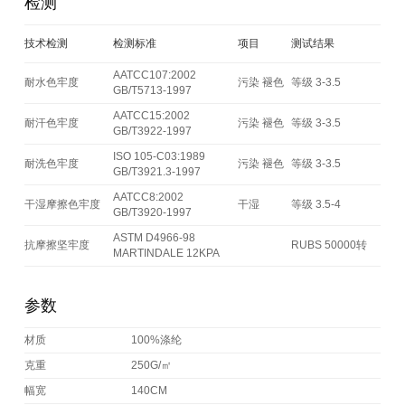
检测
技术检测
检测标准
项目
测试结果
AATCC107:2002
耐水色牢度
污染 褪色
等级 3-3.5
GB/T5713-1997
AATCC15:2002
耐汗色牢度
污染 褪色
等级 3-3.5
GB/T3922-1997
ISO 105-C03:1989
耐洗色牢度
污染 褪色
等级 3-3.5
GB/T3921.3-1997
AATCC8:2002
干湿摩擦色牢度
干湿
等级 3.5-4
GB/T3920-1997
ASTM D4966-98
抗摩擦坚牢度
RUBS 50000转
MARTINDALE 12KPA
参数
材质
100%涤纶
克重
250G/㎡
幅宽
140CM