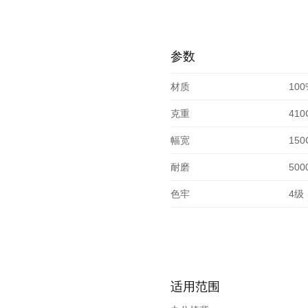
参数
材质
10
克重
410
幅宽
150
耐磨
500
色牢
4级
适用范围