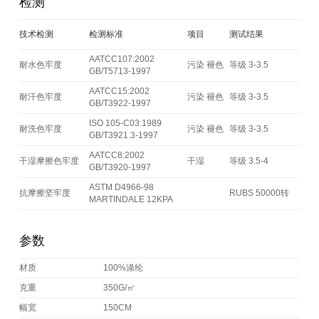
检测
技术检测
检测标准
项目
测试结果
AATCC107:2002
耐水色牢度
污染 褪色
等级 3-3.5
GB/T5713-1997
AATCC15:2002
耐汗色牢度
污染 褪色
等级 3-3.5
GB/T3922-1997
ISO 105-C03:1989
耐洗色牢度
污染 褪色
等级 3-3.5
GB/T3921.3-1997
AATCC8:2002
干湿摩擦色牢度
干湿
等级 3.5-4
GB/T3920-1997
ASTM D4966-98
抗摩擦坚牢度
RUBS 50000转
MARTINDALE 12KPA
参数
材质
100%涤纶
克重
350G/㎡
幅宽
150CM