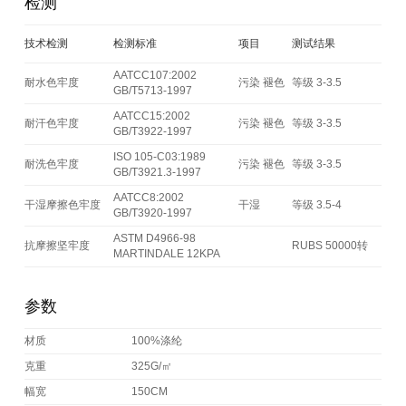
检测
技术检测
检测标准
项目
测试结果
AATCC107:2002
耐水色牢度
污染 褪色
等级 3-3.5
GB/T5713-1997
AATCC15:2002
耐汗色牢度
污染 褪色
等级 3-3.5
GB/T3922-1997
ISO 105-C03:1989
耐洗色牢度
污染 褪色
等级 3-3.5
GB/T3921.3-1997
AATCC8:2002
干湿摩擦色牢度
干湿
等级 3.5-4
GB/T3920-1997
ASTM D4966-98
抗摩擦坚牢度
RUBS 50000转
MARTINDALE 12KPA
参数
材质
100%涤纶
克重
325G/㎡
幅宽
150CM