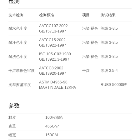
检测
技术检测
检测标准
项目
测试结果
AATCC107:2002
耐水色牢度
污染 褪色
等级 3-3.5
GB/T5713-1997
AATCC15:2002
耐汗色牢度
污染 褪色
等级 3-3.5
GB/T3922-1997
ISO 105-C03:1989
耐洗色牢度
污染 褪色
等级 3-3.5
GB/T3921.3-1997
AATCC8:2002
干湿摩擦色牢度
干湿
等级 3.5-4
GB/T3920-1997
ASTM D4966-98
抗摩擦坚牢度
RUBS 50000转
MARTINDALE 12KPA
参数
材质
100%涤纶
克重
465G/㎡
幅宽
150CM