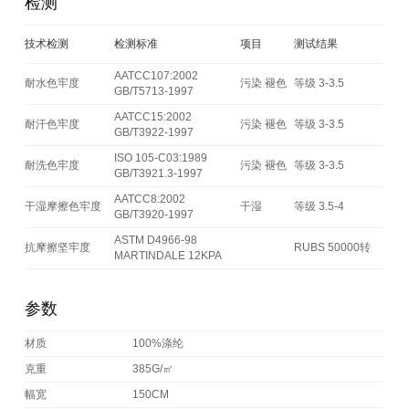
检测
技术检测
检测标准
项目
测试结果
AATCC107:2002
耐水色牢度
污染 褪色
等级 3-3.5
GB/T5713-1997
AATCC15:2002
耐汗色牢度
污染 褪色
等级 3-3.5
GB/T3922-1997
ISO 105-C03:1989
耐洗色牢度
污染 褪色
等级 3-3.5
GB/T3921.3-1997
AATCC8:2002
干湿摩擦色牢度
干湿
等级 3.5-4
GB/T3920-1997
ASTM D4966-98
抗摩擦坚牢度
RUBS 50000转
MARTINDALE 12KPA
参数
材质
100%涤纶
克重
385G/㎡
幅宽
150CM