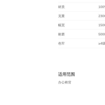
材质
10
克重
230
幅宽
150
耐磨
500
色牢
≥4
适用范围
办公椅背