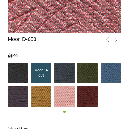
Moon D-653
Mo
颜色
Moon D-
653