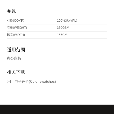
参数
材质(COMP)
100%涤纶(PL)
克重(WEIGHT)
330GSM
幅宽(WIDTH)
155CM
适用范围
办公座椅
相关下载
电子色卡(Color swatches)