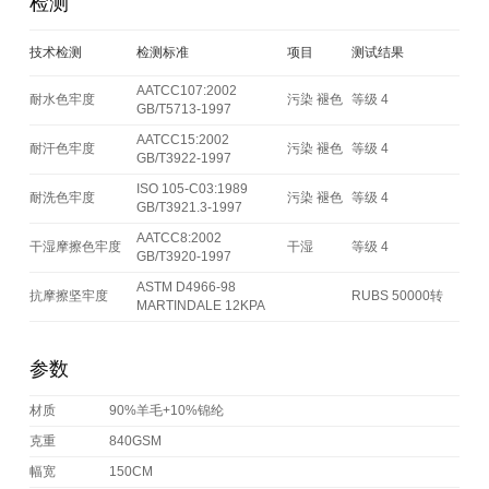
检测
技术检测
检测标准
项目
测试结果
AATCC107:2002
耐水色牢度
污染 褪色
等级 4
GB/T5713-1997
AATCC15:2002
耐汗色牢度
污染 褪色
等级 4
GB/T3922-1997
ISO 105-C03:1989
耐洗色牢度
污染 褪色
等级 4
GB/T3921.3-1997
AATCC8:2002
干湿摩擦色牢度
干湿
等级 4
GB/T3920-1997
ASTM D4966-98
抗摩擦坚牢度
RUBS 50000转
MARTINDALE 12KPA
参数
材质
90%羊毛+10%锦纶
克重
840GSM
幅宽
150CM