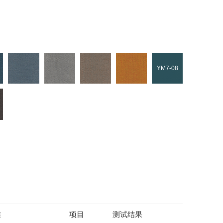
YM7-08
准
项目
测试结果