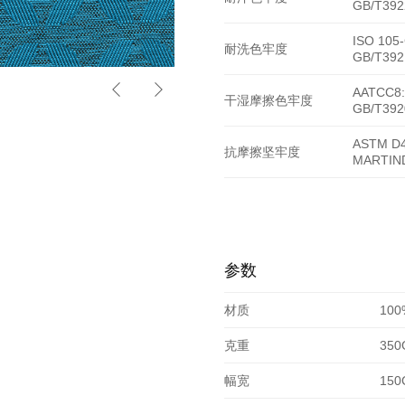
GB/T392
ISO 105
耐洗色牢度
GB/T392
HY-5307
AATCC8:
干湿摩擦色牢度
GB/T392
ASTM D4
抗摩擦坚牢度
MARTIN
参数
材质
10
克重
350
幅宽
150