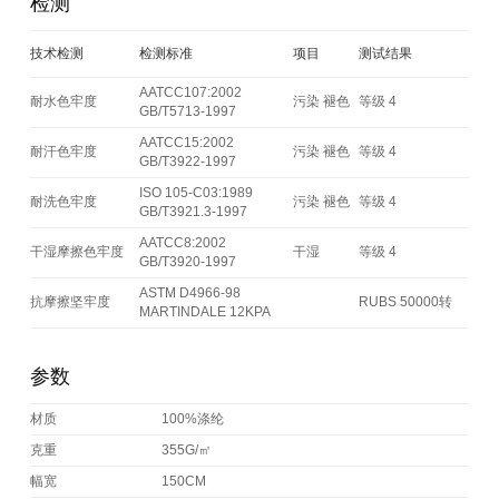
检测
技术检测
检测标准
项目
测试结果
AATCC107:2002
耐水色牢度
污染 褪色
等级 4
GB/T5713-1997
AATCC15:2002
耐汗色牢度
污染 褪色
等级 4
GB/T3922-1997
ISO 105-C03:1989
耐洗色牢度
污染 褪色
等级 4
GB/T3921.3-1997
AATCC8:2002
干湿摩擦色牢度
干湿
等级 4
GB/T3920-1997
ASTM D4966-98
抗摩擦坚牢度
RUBS 50000转
MARTINDALE 12KPA
参数
材质
100%涤纶
克重
355G/㎡
幅宽
150CM