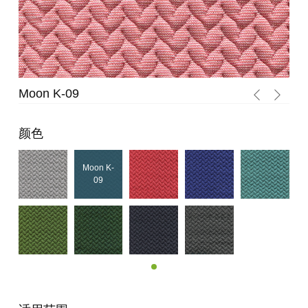
-09
Moon K-08
颜色
Moon K-
09
Moon K-
08