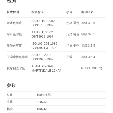
检测
技术检测
检测标准
项目
测试结果
AATCC107:2002
耐水色牢度
污染 褪色
等级 3-3.5
GB/T5713-1997
AATCC15:2002
耐汗色牢度
污染 褪色
等级 3-3.5
GB/T3922-1997
ISO 105-C03:1989
耐洗色牢度
污染 褪色
等级 3-3.5
GB/T3921.3-1997
AATCC8:2002
干湿摩擦色牢度
干湿
等级 3.5-4
GB/T3920-1997
ASTM D4966-98
抗摩擦坚牢度
RUBS 50000转
MARTINDALE 12KPA
参数
材质
100%涤纶
克重
310G/㎡
幅宽
150CM