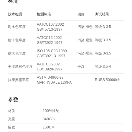
检测
技术检测
检测标准
项目
测试结果
AATCC107:2002
耐水色牢度
污染 褪色
等级 3-3.5
GB/T5713-1997
AATCC15:2002
耐汗色牢度
污染 褪色
等级 3-3.5
GB/T3922-1997
ISO 105-C03:1989
耐洗色牢度
污染 褪色
等级 3-3.5
GB/T3921.3-1997
AATCC8:2002
干湿摩擦色牢度
干湿
等级 3.5-4
GB/T3920-1997
ASTM D4966-98
抗摩擦坚牢度
RUBS 50000转
MARTINDALE 12KPA
参数
材质
100%涤纶
克重
340G/㎡
幅宽
150CM