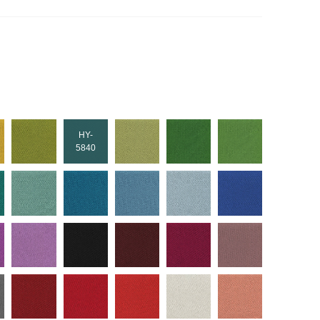
HY-
5840