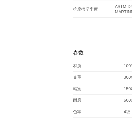
ASTM D4
抗摩擦坚牢度
MARTIN
参数
材质
10
克重
300
幅宽
150
耐磨
500
色牢
4级