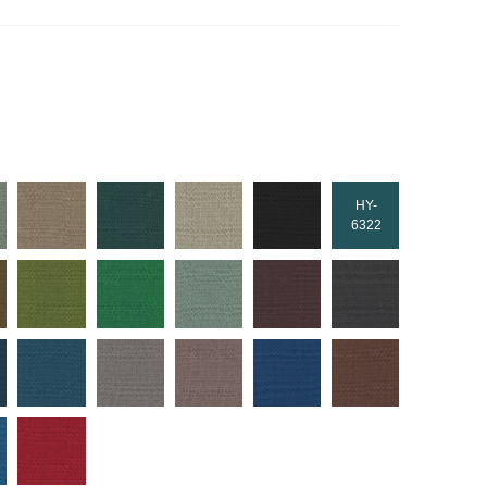
HY-
6322