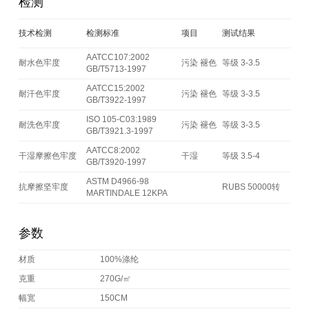
检测
技术检测
检测标准
项目
测试结果
AATCC107:2002
耐水色牢度
污染 褪色
等级 3-3.5
GB/T5713-1997
AATCC15:2002
耐汗色牢度
污染 褪色
等级 3-3.5
GB/T3922-1997
ISO 105-C03:1989
耐洗色牢度
污染 褪色
等级 3-3.5
GB/T3921.3-1997
AATCC8:2002
干湿摩擦色牢度
干湿
等级 3.5-4
GB/T3920-1997
ASTM D4966-98
抗摩擦坚牢度
RUBS 50000转
MARTINDALE 12KPA
参数
材质
100%涤纶
克重
270G/㎡
幅宽
150CM