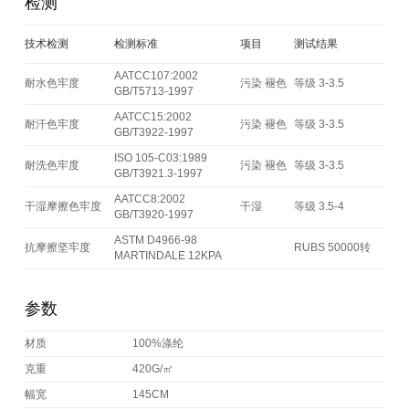
检测
技术检测
检测标准
项目
测试结果
AATCC107:2002
耐水色牢度
污染 褪色
等级 3-3.5
GB/T5713-1997
AATCC15:2002
耐汗色牢度
污染 褪色
等级 3-3.5
GB/T3922-1997
ISO 105-C03:1989
耐洗色牢度
污染 褪色
等级 3-3.5
GB/T3921.3-1997
AATCC8:2002
干湿摩擦色牢度
干湿
等级 3.5-4
GB/T3920-1997
ASTM D4966-98
抗摩擦坚牢度
RUBS 50000转
MARTINDALE 12KPA
参数
材质
100%涤纶
克重
420G/㎡
幅宽
145CM